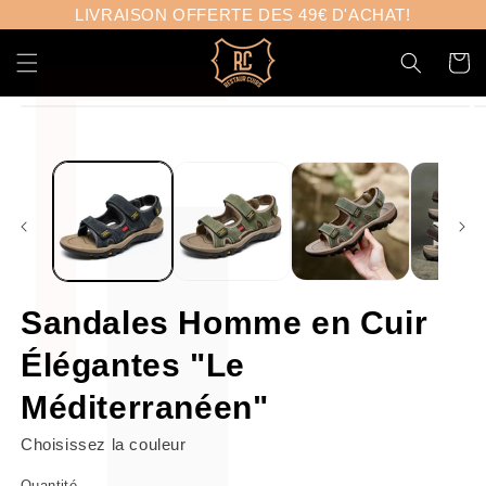
Γ
et
LIVRAISON OFFERTE DES 49€ D'ACHAT!
passer
au
Panier
contenu
Passer aux
informations
produits
Sandales Homme en Cuir
Élégantes "Le
Méditerranéen"
Choisissez la couleur
Quantité