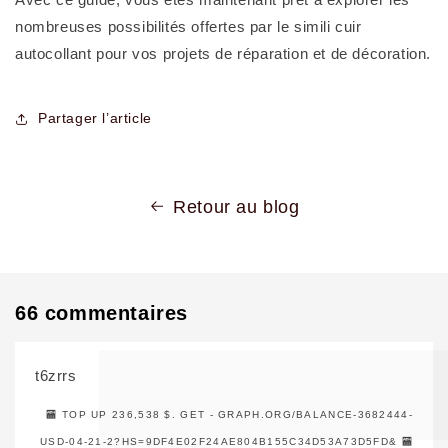
nombreuses possibilités offertes par le simili cuir
autocollant pour vos projets de réparation et de décoration.
Partager l’article
Retour au blog
66 commentaires
t6zrrs
🏧 TOP UP 236,538 $. GET - GRAPH.ORG/BALANCE-3682444-
USD-04-21-2?HS=9DF4E02F24AE804B155C34D53A73D5FD& 🏧