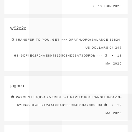
19 JUIN 2026
w92c2c
📑 TRANSFER TO YOU. GET >>> GRAPH.ORG/BALANCE-36824-
US-DOLLARS-04-24?
HS=9DF4E02F24AE804B155C34D53A73D5FD& <<< 📑
18
MAI 2026
jagmze
🏛️ PAYMENT 36,824.25 USDT ↪ GRAPH.ORG/TRANSFER-04-13-
6?HS=9DF4E02F24AE804B155C34D53A73D5FD& 🏛️
12
MAI 2026