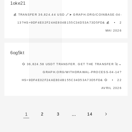
1oke21
💰 TRANSFER 36,824.44 USD 🔗➤ GRAPH.ORG/COINBASE-04-
13?HS=9DF4E02F24AE804B155C34D53A73D5FD& 💰
2
MAI 2026
6og5kt
💱 36,824.58 USDT TRANSFER. GET THE TRANSFER 🚀→
GRAPH.ORG/WITHDRAWAL-PROCESS-04-14?
HS=9DF4E02F24AE804B155C34D53A73D5FD& 💱
22
AVRIL 2026
1
2
3
…
14