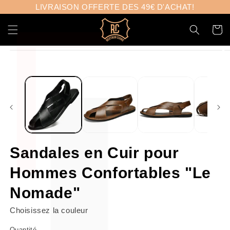
Γ
et
LIVRAISON OFFERTE DES 49€ D'ACHAT!
passer
au
Panier
contenu
Passer aux
informations
produits
Sandales en Cuir pour
Hommes Confortables "Le
Nomade"
Choisissez la couleur
Quantité