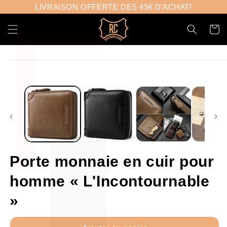
Γ
et
LIVRAISON OFFERTE DES 49€ D'ACHAT!
passer
au
Panier
contenu
Passer aux
informations
produits
Porte monnaie en cuir pour
homme « L'Incontournable
»