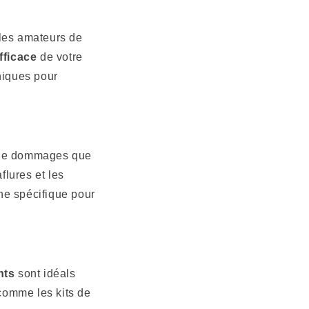
 les amateurs de
fficace
de votre
niques pour
s de dommages que
flures et les
e spécifique pour
nts
sont idéals
 comme les kits de