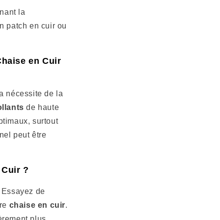
nant la
on patch en cuir ou
haise en Cuir
a nécessite de la
llants
de haute
optimaux, surtout
nel peut être
Cuir ?
. Essayez de
tre
chaise en cuir
.
gèrement plus