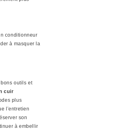
'un conditionneur
aider à masquer la
bons outils et
n cuir
odes plus
e l'entretien
réserver son
tinuer à embellir