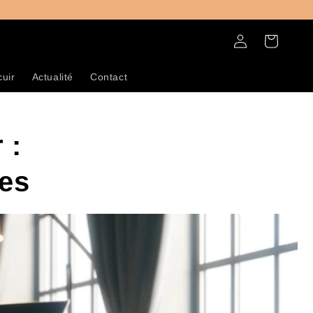
Connexion
Panier
cuir
Actualité
Contact
 :
ces