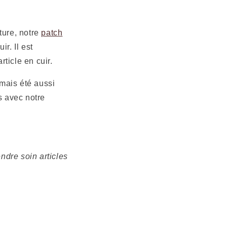
ture, notre
patch
r. Il est
ticle en cuir.
jamais été aussi
s avec notre
endre soin articles