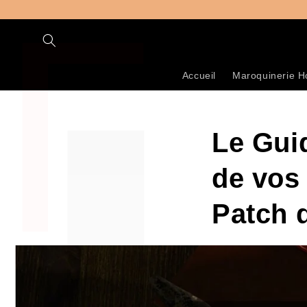
Γ
et
passer
au
contenu
Accueil
Maroquinerie 
Le Gui
de vos 
Patch 